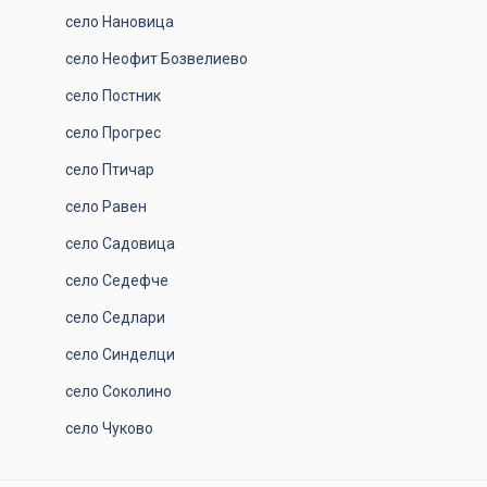
село Нановица
село Неофит Бозвелиево
село Постник
село Прогрес
село Птичар
село Равен
село Садовица
село Седефче
село Седлари
село Синделци
село Соколино
село Чуково