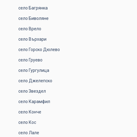
село Багрянка
село Биволяне
село Врело
село Върхари
село Горско Дюлево
село Груево
село Гургулица
село Джелепско
село Звездел
село Карамфил
село Конче
село Кос
село Лале