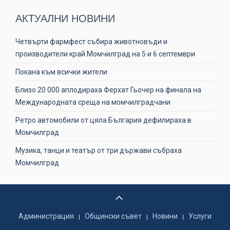
АКТУАЛНИ НОВИНИ
Четвърти фармфест събира животновъди и
производители край Момчилград на 5 и 6 септември
Покана към всички жители
Близо 20 000 аплодираха Ферхат Гьочер на финала на
Международната среща на момчилградчани
Ретро автомобили от цяла България дефилираха в
Момчилград
Музика, танци и театър от три държави събраха
Момчилград
Администрация
Общински съвет
Новини
Услуги