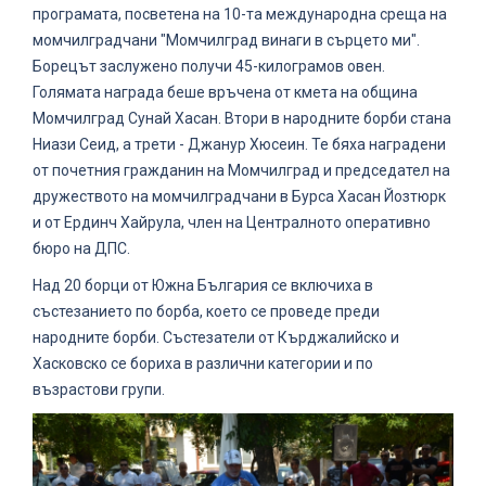
програмата, посветена на 10-та международна среща на
момчилградчани "Момчилград винаги в сърцето ми".
Борецът заслужено получи 45-килограмов овен.
Голямата награда беше връчена от кмета на община
Момчилград Сунай Хасан. Втори в народните борби стана
Ниази Сеид, а трети - Джанур Хюсеин. Те бяха наградени
от почетния гражданин на Момчилград и председател на
дружеството на момчилградчани в Бурса Хасан Йозтюрк
и от Ердинч Хайрула, член на Централното оперативно
бюро на ДПС.
Над 20 борци от Южна България се включиха в
състезанието по борба, което се проведе преди
народните борби. Състезатели от Кърджалийско и
Хасковско се бориха в различни категории и по
възрастови групи.