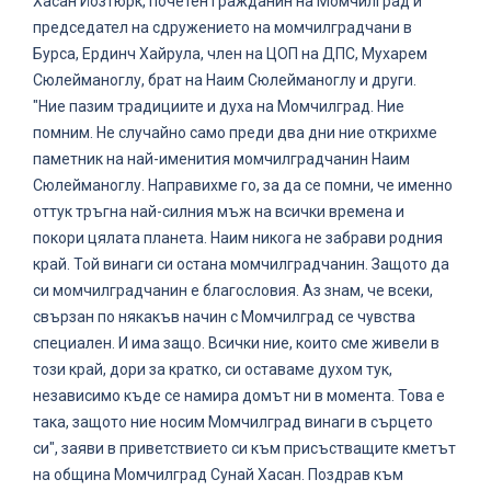
Хасан Йозтюрк, почетен гражданин на Момчилград и
председател на сдружението на момчилградчани в
Бурса, Ердинч Хайрула, член на ЦОП на ДПС, Мухарем
Сюлейманоглу, брат на Наим Сюлейманоглу и други.
"Ние пазим традициите и духа на Момчилград. Ние
помним. Не случайно само преди два дни ние открихме
паметник на най-именития момчилградчанин Наим
Сюлейманоглу. Направихме го, за да се помни, че именно
оттук тръгна най-силния мъж на всички времена и
покори цялата планета. Наим никога не забрави родния
край. Той винаги си остана момчилградчанин. Защото да
си момчилградчанин е благословия. Аз знам, че всеки,
свързан по някакъв начин с Момчилград се чувства
специален. И има защо. Всички ние, които сме живели в
този край, дори за кратко, си оставаме духом тук,
независимо къде се намира домът ни в момента. Това е
така, защото ние носим Момчилград винаги в сърцето
си", заяви в приветствието си към присъстващите кметът
на община Момчилград Сунай Хасан. Поздрав към