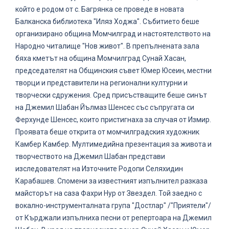
който е родом от с. Багрянка се проведе в новата
Балканска библиотека "Иляз Ходжа". Събитието беше
организирано община Момчилград и настоятелството на
Народно читалище "Нов живот". В препълнената зала
бяха кметът на община Момчилград Сунай Хасан,
председателят на Общинския съвет Юмер Юсеин, местни
творци и представители на регионални културни и
творчески сдружения. Сред присъстващите беше синът
на Джемил Шабан Йълмаз Шенсес със съпругата си
Ферхунде Шенсес, които пристигнаха за случая от Измир.
Проявата беше открита от момчилградския художник
Камбер Камбер. Мултимедийна презентация за живота и
творчеството на Джемил Шабан представи
изследователят на Източните Родопи Селяхидин
Карабашев. Спомени за известният изпълнител разказа
майсторът на саза Фахри Нур от Звездел. Той заедно с
вокално-инструменталната група "Достлар" /"Приятели"/
от Кърджали изпълниха песни от репертоара на Джемил