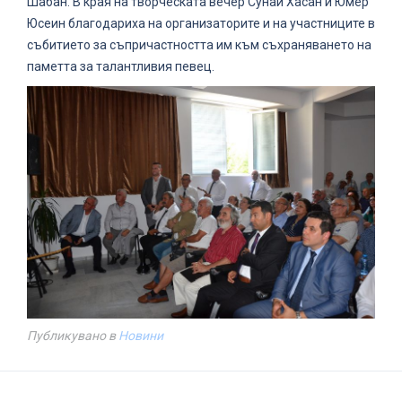
Шабан. В края на творческата вечер Сунай Хасан и Юмер
Юсеин благодариха на организаторите и на участниците в
събитието за съпричастността им към съхраняването на
паметта за талантливия певец.
Публикувано в
Новини