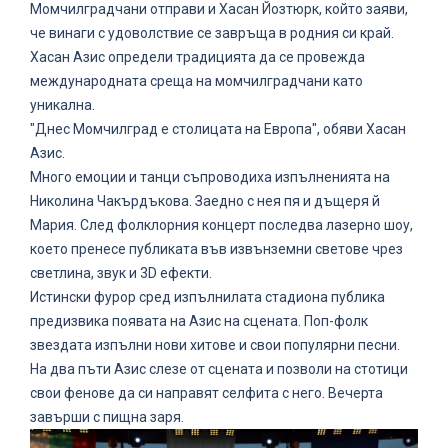
Момчилградчани отправи и Хасан Йозтюрк, който заяви,
че винаги с удоволствие се завръща в родния си край.
Хасан Азис определи традицията да се провежда
международната среща на момчилградчани като
уникална.
"Днес Момчилград е столицата на Европа", обяви Хасан
Азис.
Много емоции и танци съпроводиха изпълненията на
Николина Чакърдъкова. Заедно с нея пя и дъщеря й
Мария. След фолклорния концерт последва лазерно шоу,
което пренесе публиката във извънземни светове чрез
светлина, звук и 3D ефекти.
Истински фурор сред изпълнилата стадиона публика
предизвика появата на Азис на сцената. Поп-фолк
звездата изпълни нови хитове и свои популярни песни.
На два пъти Азис слезе от сцената и позволи на стотици
свои фенове да си направят селфита с него. Вечерта
завърши с пищна заря.