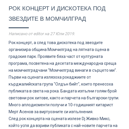
РОК КОНЦЕРТ И ДИСКОТЕКА ПОД
ЗВЕЗДИТЕ В МОМЧИЛГРАД
Написано от editor на
27 Юли 2019
.
Рок концерт, а след това дискотека под звездите
организира община Момчилград на лятната сцена в
градския парк. Проявите бяха част от културната
програма, посветена на десетата международна среща
на момчилградчани "Момчилград винаги в сърцето ми".
Първи на сцената излязоха рокаджиите от
кърджалийската група "Олдън бийт", които пренесоха
публиката в света на рока. Бандата изпълни голям брой
световни рок хитове, както и парчета на български групи.
Много аплодисменти получи и 10-годишният китарист
Мерт Асенов за виртуозните си изпълнения.
След рок концерта на сцената излезе Dj Живко Микс,
който успя да взриви публиката с най-новите парчета на