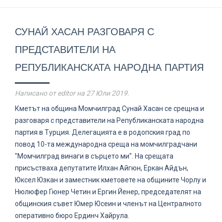
СУНАЙ ХАСАН РАЗГОВАРЯ С
ПРЕДСТАВИТЕЛИ НА
РЕПУБЛИКАНСКАТА НАРОДНА ПАРТИЯ
Написано от editor на
27 Юли 2019
.
Кметът на община Момчилград Сунай Хасан се срещна и
разговаря с представители на Републиканската народна
партия в Турция. Делегацията е в родопския град по
повод 10-та международна среща на момчилградчани
"Момчилград винаги в сърцето ми". На срещата
присъстваха депутатите Илхан Айгюн, Еркан Айдън,
Юксел Юзкан и заместник кметовете на общините Чорлу и
Нюлюфер Гюнер Четин и Ергин Йенер, председателят на
общинския съвет Юмер Юсеин и членът на Централното
оперативно бюро Ердинч Хайрула.