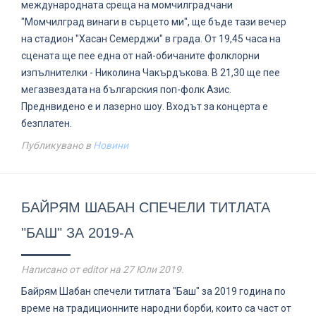
международната среща на момчилградчани
"Момчилград винаги в сърцето ми", ще бъде тази вечер
на стадион "Хасан Семерджи" в града. От 19,45 часа на
сцената ще пее една от най-обичаните фолклорни
изпълнителки - Николина Чакърдъкова. В 21,30 ще пее
мегазвездата на българския поп-фолк Азис.
Преднвидено е и лазерно шоу. Входът за концерта е
безплатен.
Публикувано в
Новини
БАЙРЯМ ШАБАН СПЕЧЕЛИ ТИТЛАТА
"БАШ" ЗА 2019-А
Написано от editor на
27 Юли 2019
.
Байрям Шабан спечели титлата "Баш" за 2019 година по
време на традиционните народни борби, които са част от