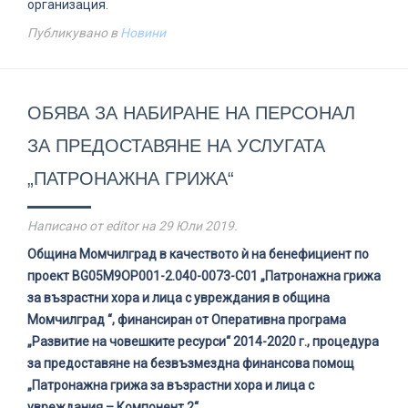
организация.
Публикувано в
Новини
ОБЯВА ЗА НАБИРАНЕ НА ПЕРСОНАЛ
ЗА ПРЕДОСТАВЯНЕ НА УСЛУГАТА
„ПАТРОНАЖНА ГРИЖА“
Написано от editor на
29 Юли 2019
.
Община Момчилград в качеството ѝ на бенефициент по
проект BG05M9OP001-2.040-0073-С01 „Патронажна грижа
за възрастни хора и лица с увреждания в община
Момчилград “, финансиран от Оперативна програма
„Развитие на човешките ресурси“ 2014-2020 г., процедура
за предоставяне на безвъзмездна финансова помощ
„Патронажна грижа за възрастни хора и лица с
увреждания – Компонент 2“