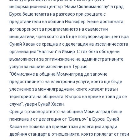
информационния център "Наим Сюлейманоглу" в град
Бурса беше темата на разговор при срещата с
представители на община Нюлюфер. Беше достигната
договореност за предпиемането на съвместни
инициативи, чрез които да бъде популяризиран центъра.
Сунай Хасан се срещна и с делегация на изселническата
организация "Балгьоч" в Измир. С тях бяха обсъдени
възможности за оптимизиране на административните
услуги за нашите изселници в Турция.
"Обмисляме в община Момчилград да започне
предоставянето на електронни услуги, което ще бъде
улеснение за момчилградчани, които живеят извън
територията на общината. Въпрос на време е това да се
случи", увери Сунай Хасан.
Среща с ръководството на община Момчилград беше
поискана и от делегация от "Балгьоч" в Бурса. Сунай
Хасан не пожела да приеме тази делегация заради
двойния стандарт в отношенията, която прилагат от тази