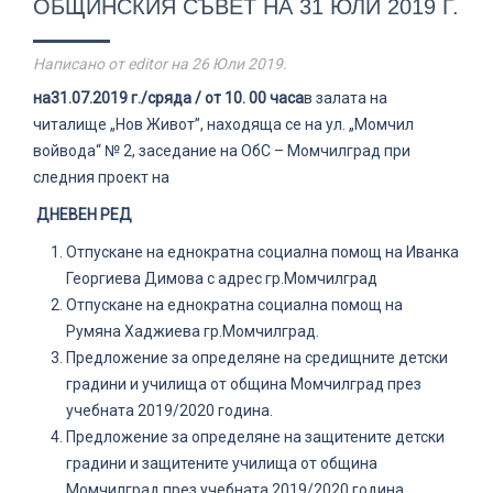
ОБЩИНСКИЯ СЪВЕТ НА 31 ЮЛИ 2019 Г.
Написано от editor на
26 Юли 2019
.
на
31.0
7
.2019 г.
/
сряда
/ от 10. 00 часа
в залата на
читалище „Нов Живот”, находяща се на ул. „Момчил
войвода“ № 2, заседание на ОбС – Момчилград при
следния проект на
ДНЕВЕН РЕД
Отпускане на еднократна социална помощ на Иванка
Георгиева Димова с адрес гр.Момчилград
Отпускане на еднократна социална помощ на
Румяна Хаджиева гр.Момчилград.
Предложение за определяне на средищните детски
градини и училища от община Момчилград през
учебната 2019/2020 година.
Предложение за определяне на защитените детски
градини и защитените училища от община
Момчилград през учебната 2019/2020 година.