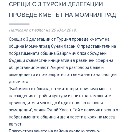
СРЕЩИ С 3 ТУРСКИ ДЕЛЕГАЦИИ
ПРОВЕДЕ КМЕТЪТ НА МОМЧИЛГРАД
Написано от editor на
29 Юли 2019
.
Срещи с 3 делегации от Турция проведе кметът на
община Момчилград Сунай Хасан. С представители на
побратимената община Байрямич бяха обсъдени
бъдещи съвместни инициативи в различни сфери на
обществения живот. Акцент в разговора беше и
земеделието и по-конкретно отглеждането на овощни
дръвчета.
"Байрямич е община, на чиято територия има много
насаждения с трайни култури и опита на тамошните
производители могат да бъда от полза на наши
земеделци", заяви Сунай Хасан. Той е получил покана от
побратимената община и ще я посети в края на месец
август.
Благоустрояването на района около културно-