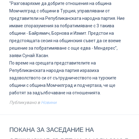
"Разговаряхме да добрите отношения на община
Момчилград с общини в Турция, управлявани от
предтавители на Републиканската народна партия. Ние
имаме споразумения за побратимяване с 3 такива
общини - Байрямич, Борнова и Измит. Предстои на
предстоящата сесия на общинския съвет да се вземе
решение за побратимяване с още едва - Мендерес",
заяви Сунай Хасан.
По време на срещата представителите на
Републиканската народна партия изразиха
задоволството си от сътрудничеството на турските
общини с община Момчилград и подчертаха, че ще
работят за задълбочаване на отношенията.
Публикувано в
Новини
ПОКАНА ЗА ЗАСЕДАНИЕ НА