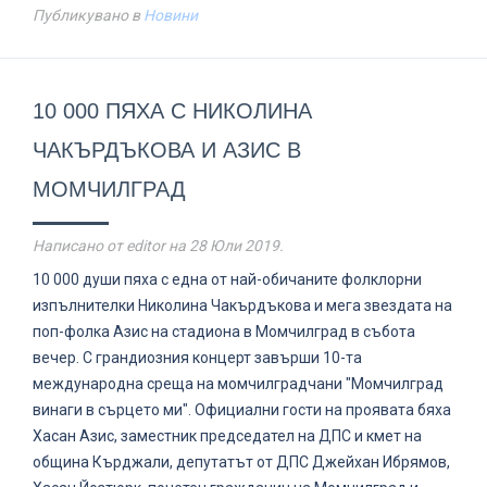
Публикувано в
Новини
10 000 ПЯХА С НИКОЛИНА
ЧАКЪРДЪКОВА И АЗИС В
МОМЧИЛГРАД
Написано от editor на
28 Юли 2019
.
10 000 души пяха с една от най-обичаните фолклорни
изпълнителки Николина Чакърдъкова и мега звездата на
поп-фолка Азис на стадиона в Момчилград в събота
вечер. С грандиозния концерт завърши 10-та
международна среща на момчилградчани "Момчилград
винаги в сърцето ми". Официални гости на проявата бяха
Хасан Азис, заместник председател на ДПС и кмет на
община Кърджали, депутатът от ДПС Джейхан Ибрямов,