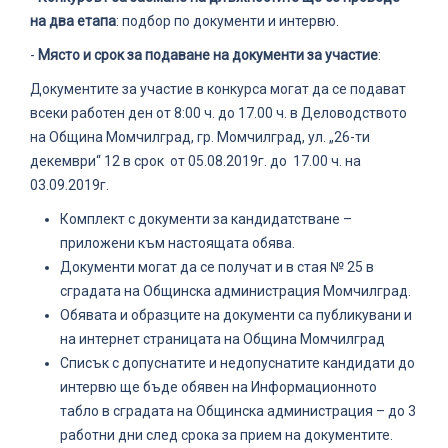
на два етапа
: подбор по документи и интервю.
-
Място и срок за подаване на документи за участие
:
Документите за участие в конкурса могат да се подават
всеки работен ден от 8:00 ч. до 17.00 ч. в Деловодството
на Община Момчилград, гр. Момчилград, ул. „26-ти
декември“ 12 в срок от 05.08.2019г. до 17.00 ч. на
03.09.2019г.
Комплект с документи за кандидатстване –
приложени към настоящата обява.
Документи могат да се получат и в стая № 25 в
сградата на Общинска администрация Момчилград.
Обявата и образците на документи са публикувани и
на интернет страницата на Община Момчилград
Списък с допуснатите и недопуснатите кандидати до
интервю ще бъде обявен на Информационното
табло в сградата на Общинска администрация – до 3
работни дни след срока за прием на документите.