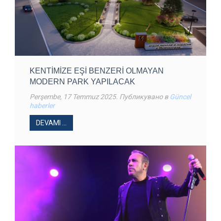
KENTIMIZE EŞI BENZERI OLMAYAN
MODERN PARK YAPILACAK
Perşembe, 17 Temmuz 2025
. Публикувано в
Güncel
haberler
DEVAMI ...