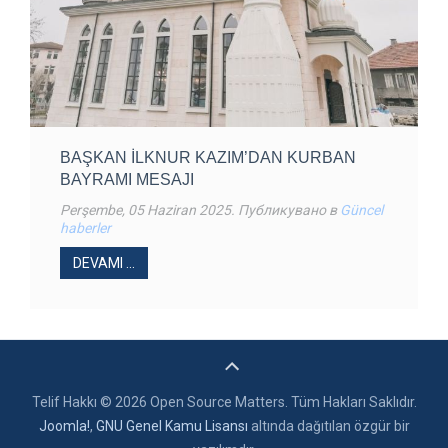
BAŞKAN İLKNUR KAZIM’DAN KURBAN
BAYRAMI MESAJI
Perşembe, 05 Haziran 2025
. Публикувано в
Güncel
haberler
DEVAMI ...
Telif Hakkı © 2026 Open Source Matters. Tüm Hakları Saklıdır.
Joomla!
,
GNU Genel Kamu Lisansı
altında dağıtılan özgür bir