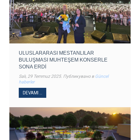
ULUSLARARASI MESTANLILAR
BULUŞMASI MUHTEŞEM KONSERLE
SONA ERDI
Salı, 29 Temmuz 2025
. Публикувано в
Güncel
haberler
DEVAMI ...