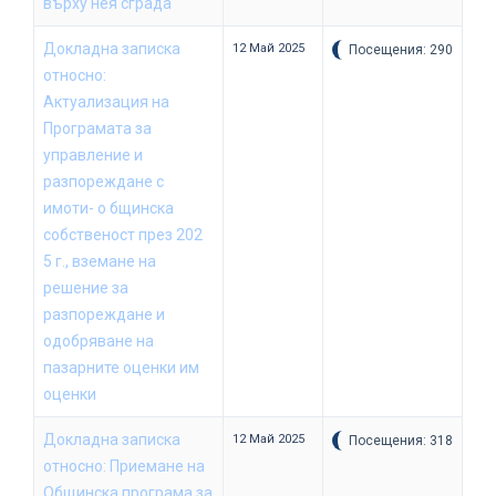
върху нея сграда
Докладна записка
12 Май 2025
Посещения: 290
относно:
Актуализация на
Програмата за
управление и
разпореждане с
имоти- о бщинска
собственост през 202
5 г., вземане на
решение за
разпореждане и
одобряване на
пазарните оценки им
оценки
Докладна записка
12 Май 2025
Посещения: 318
относно: Приемане на
Общинска програма за