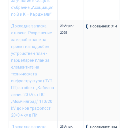
за участие в Общото
събрание „Асоциация
по В и К – Кърджали”
Докладна записка
29 Април
Посещения: 314
относно: Разрешение
2025
за изработване на
проект на подробен
устройствен план -
парцеларен план за
елементите на
техническата
инфраструктура (ПУП-
ПП) за обект: „Кабелна
линия 20 kV от ПС
„Момчилград“ 110/20
kV до нов трафопост
20/0,4 kV в ПИ
Докладна записка
23 Април
Посещения: 304