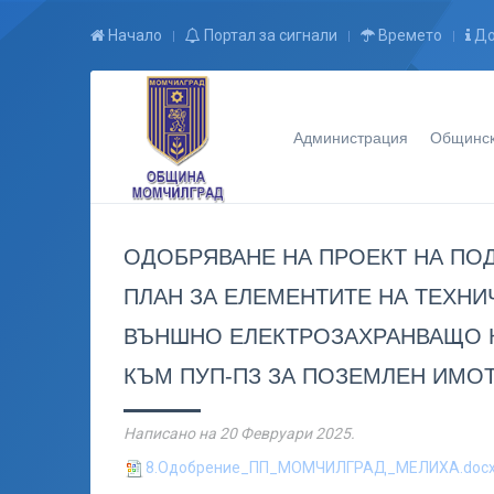
Начало
Портал за сигнали
Времето
До
Администрация
Общинск
ОДОБРЯВАНЕ НА ПРОЕКТ НА ПО
ПЛАН ЗА ЕЛЕМЕНТИТЕ НА ТЕХНИЧ
ВЪНШНО ЕЛЕКТРОЗАХРАНВАЩО 
КЪМ ПУП-ПЗ ЗА ПОЗЕМЛЕН ИМОТ 
Написано на
20 Февруари 2025
.
8.Одобрение_ПП_МОМЧИЛГРАД_МЕЛИХА.doc