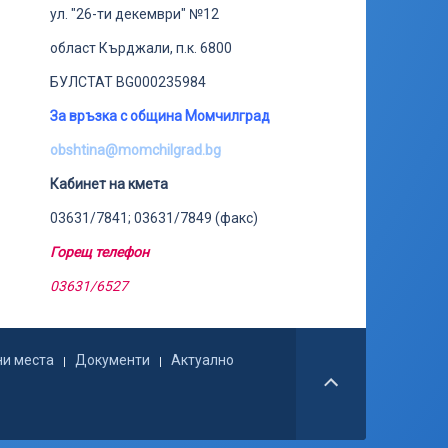
ул. "26-ти декември" №12
област Кърджали, п.к. 6800
БУЛСТАТ BG000235984
За връзка с община Момчилград
obshtina@momchilgrad.bg
Кабинет на кмета
03631/7841; 03631/7849 (факс)
Горещ телефон
03631/6527
ни места
Документи
Актуално