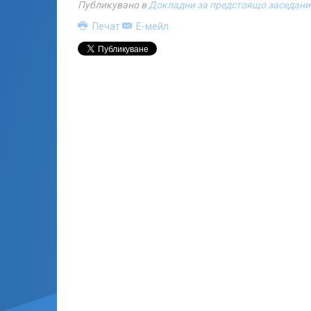
Публикувано в
Докладни за предстоящо заседани
Печат
Е-мейл