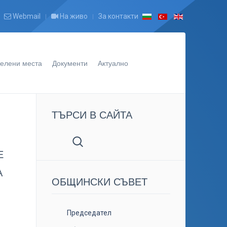
Webmail
На живо
За контакти
елени места
Документи
Актуално
ТЪРСИ В САЙТА
Е
А
ОБЩИНСКИ СЪВЕТ
Председател