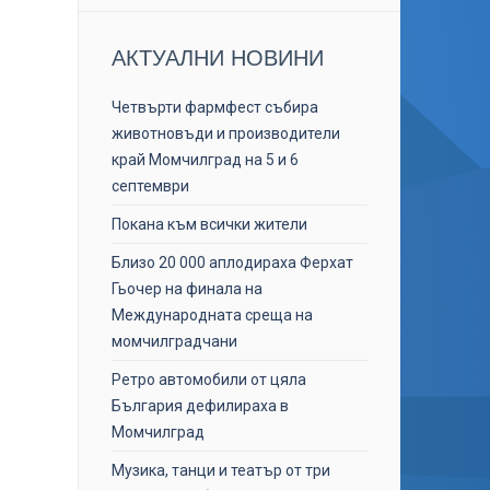
АКТУАЛНИ НОВИНИ
Четвърти фармфест събира
животновъди и производители
край Момчилград на 5 и 6
септември
Покана към всички жители
Близо 20 000 аплодираха Ферхат
Гьочер на финала на
Международната среща на
момчилградчани
Ретро автомобили от цяла
България дефилираха в
Момчилград
Музика, танци и театър от три