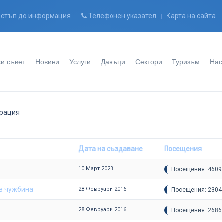
стъп до информация
Телефонен указател
Карта на сайта
и съвет
Новини
Услуги
Данъци
Сектори
Туризъм
Нас
рация
Дата на създаване
Посещения
10 Март 2023
Посещения: 4609
 в чужбина
28 Февруари 2016
Посещения: 2304
28 Февруари 2016
Посещения: 2686