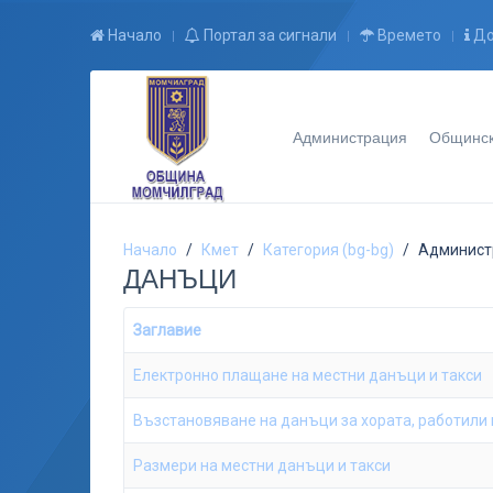
Начало
Портал за сигнали
Времето
До
Администрация
Общинск
Начало
Кмет
Категория (bg-bg)
Админист
ДАНЪЦИ
Заглавие
Електронно плащане на местни данъци и такси
Възстановяване на данъци за хората, работили
Размери на местни данъци и такси