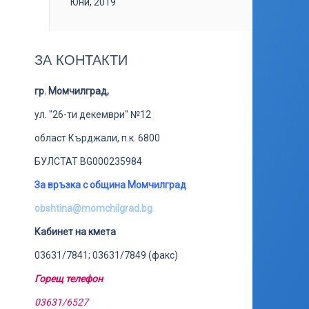
Юни, 2019
ЗА КОНТАКТИ
гр. Момчилград,
ул. "26-ти декември" №12
област Кърджали, п.к. 6800
БУЛСТАТ BG000235984
За връзка с община Момчилград
obshtina@momchilgrad.bg
Кабинет на кмета
03631/7841; 03631/7849 (факс)
Горещ телефон
03631/6527