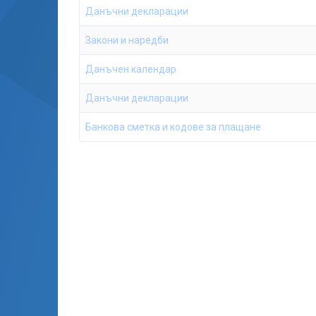
Данъчни декларации
Закони и наредби
Данъчен календар
Данъчни декларации
Банкова сметка и кодове за плащане