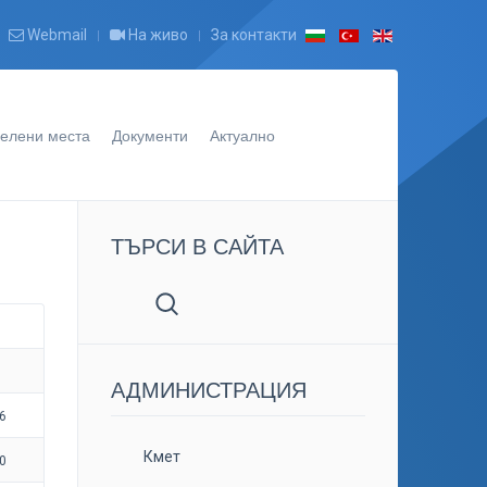
Webmail
На живо
За контакти
елени места
Документи
Актуално
ТЪРСИ В САЙТА
АДМИНИСТРАЦИЯ
6
Кмет
0