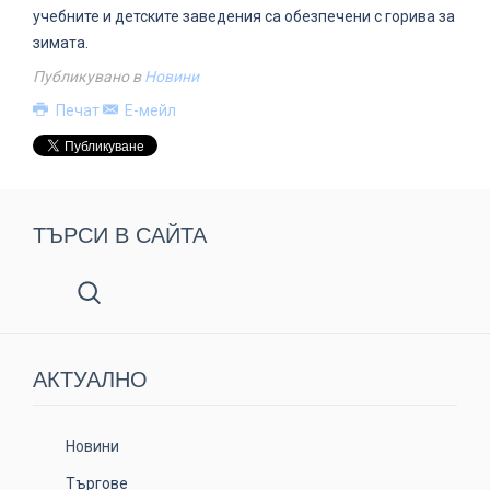
учебните и детските заведения са обезпечени с горива за
зимата.
Публикувано в
Новини
Печат
Е-мейл
ТЪРСИ В САЙТА
АКТУАЛНO
Новини
Търгове