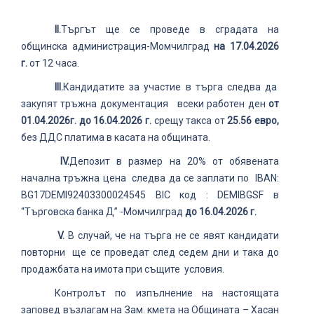
ІІ.
Търгът ще се проведе в сградата на
общинска администрация-Момчилград
на 1
7
.
04
.202
6
г.
от 12 часа.
ІІІ.
Кандидатите за участие в търга следва да
закупят тръжна документация всеки работен ден
от
0
1
.04
.2026г. до
1
6
.04
.2026
г.
срещу такса от
25.56 евро,
без ДДС платима в касата на общината.
ІV.
Депозит в размер на 20% от обявената
начална тръжна цена следва да се заплати по IBAN:
BG17DEMI92403300024545 BIC код : DEMIBGSF в
“Търговска банка Д” -Момчилград
до
1
6.04
.2026 г.
V.
В случай, че на търга не се явят кандидати
повторни ще се проведат след седем дни и така до
продажбата на имота при същите условия.
Контролът по изпълнение на настоящата
заповед възлагам на Зам. кмета на Общината – Хасан