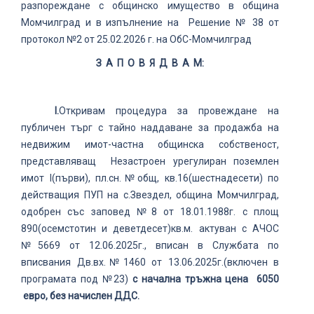
разпореждане с общинско имущество в община
Момчилград и в изпълнение на Решение № 38 от
протокол №2 от 25.02.2026 г. на ОбС-Момчилград
З А П О В Я Д В А М:
І.
Откривам процедура за провеждане на
публичен търг с тайно наддаване за продажба на
недвижим имот-частна общинска собственост,
представляващ Незастроен урегулиран поземлен
имот І(първи), пл.сн.№общ, кв.16(шестнадесети) по
действащия ПУП на с.Звездел, община Момчилград,
одобрен със заповед №8 от 18.01.1988г. с площ
890(осемстотин и деветдесет)кв.м. актуван с АЧОС
№5669 от 12.06.2025г., вписан в Службата по
вписвания Дв.вх.№1460 от 13.06.2025г.(включен в
програмата под №23)
с начална тръжна цена
6050
евро, без начислен ДДС.