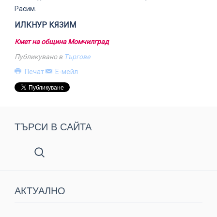
Расим.
ИЛКНУР КЯЗИМ
Кмет на община Момчилград
Публикувано в
Търгове
Печат
Е-мейл
ТЪРСИ В САЙТА
АКТУАЛНO