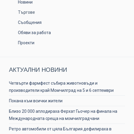
Новини
Търгове
Съобщения
Обяви за работа
Проекти
АКТУАЛНИ НОВИНИ
Четвърти фармфест събира животновъди и
производители край Момчилград на 5 и 6 септември
Покана към всички жители
Близо 20 000 аплодираха Ферхат Гьочер на финала на
Международната среща на момчилградчани
Ретро автомобили от цяла България дефилираха в