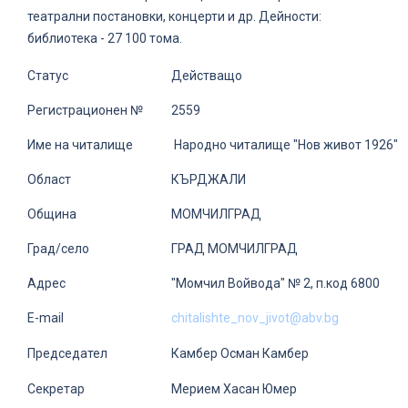
театрални постановки, концерти и др. Дейности:
библиотека - 27 100 тома.
Статус
Действащо
Регистрационен №
2559
Име на читалище
Народно читалище "Нов живот 1926"
Област
КЪРДЖАЛИ
Община
МОМЧИЛГРАД
Град/село
ГРАД МОМЧИЛГРАД
Адрес
"Момчил Войвода" № 2, п.код 6800
E-mail
chitalishte_nov_jivot@abv.bg
Председател
Камбер Осман Камбер
Секретар
Мерием Хасан Юмер