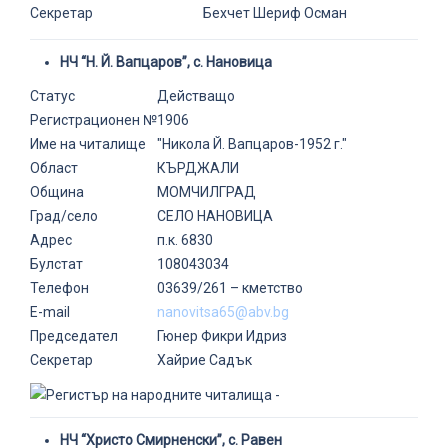
Секретар
Бехчет Шериф Осман
НЧ “Н. Й. Вапцаров”, с. Нановица
Статус
Действащо
Регистрационен №
1906
Име на читалище
"Никола Й. Вапцаров-1952 г."
Област
КЪРДЖАЛИ
Община
МОМЧИЛГРАД
Град/село
СЕЛО НАНОВИЦА
Адрес
п.к. 6830
Булстат
108043034
Телефон
03639/261 – кметство
E-mail
nanovitsa65@abv.bg
Председател
Гюнер Фикри Идриз
Секретар
Хайрие Садък
НЧ “Христо Смирненски”, с. Равен