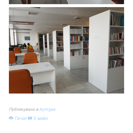
Публикувано в
Култура
Печат
Е-мейл