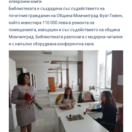
елекронни книги.
Библиотеката е създадена със съдействието на
почетния гражданин на Община Момчилград Фуат Гювен,
който инвестира 110 000 лева в ремонта на
помещенията, извършен и със съдействието на община
Момчилград. Библиотеката разполага с модерна читалня
и с напълно оборудвана конферентна зала.