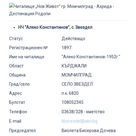
НЧ “Алеко Константинов”, с. Звездел
Статус
Действащо
Регистрационен №
1897
Име на читалище
"Алеко Константинов-1952г."
Област
КЪРДЖАЛИ
Община
МОМЧИЛГРАД
Град/село
СЕЛО ЗВЕЗДЕЛ
Адрес
п.к. 6820
Булстат
108052345
Телефон
03638/328 - кметство
E-mail
libzvezdel@abv.bg
Председател
Виолета Бисерова Дочева