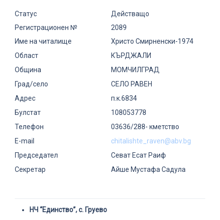
Статус
Действащо
Регистрационен №
2089
Име на читалище
Христо Смирненски-1974
Област
КЪРДЖАЛИ
Община
МОМЧИЛГРАД
Град/село
СЕЛО РАВЕН
Адрес
п.к.6834
Булстат
108053778
Телефон
03636/288- кметство
E-mail
chitalishte_raven@abv.bg
Председател
Севат Есат Раиф
Секретар
Айше Мустафа Садула
НЧ “Единство”, с. Груево