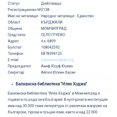
Статус
Действащо
Регистрационен №
2138
Име на читалище
Народно читалище - Единство
Област
КЪРДЖАЛИ
Община
МОМЧИЛГРАД
Град/село
СЕЛО ГРУЕВО
Адрес
п.к. 6809
Булстат
108042592
Телефон
0878394125
E-mail
edinstvooo@abv.bg
Председател
Акиф Юсуф Юсеин
Секретар
Айгюл Юсеин Хасан
Балканска библиотека "Иляз Ходжа"
Балканска библиотека "Иляз Ходжа" в Момчилград е
първата по рода си в България. В културната институция
има над 30 000 тома литература от различни жанрове на
български, турски и гръцки език, както и над 22 000