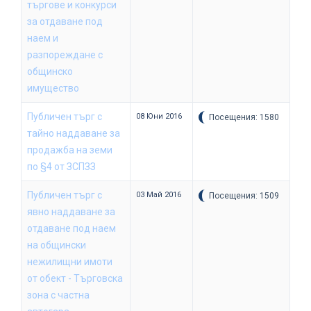
търгове и конкурси
за отдаване под
наем и
разпореждане с
общинско
имущество
Публичен търг с
08 Юни 2016
Посещения: 1580
тайно наддаване за
продажба на земи
по §4 от ЗСПЗЗ
Публичен търг с
03 Май 2016
Посещения: 1509
явно наддаване за
отдаване под наем
на общински
нежилищни имоти
от обект - Търговска
зона с частна