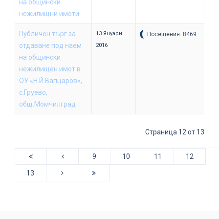
на общински
нежилищни имоти
Публичен търг за
13 Януари
Посещения: 8469
отдаване под наем
2016
на общински
нежилищен имот в
ОУ «Н.Й.Вапцаров»,
с.Груево,
общ.Момчилград
Страница 12 от 13
9
10
11
12
13