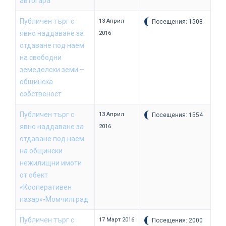
автогара
Публичен търг с
13 Април
Посещения: 1508
явно наддаване за
2016
отдаване под наем
на свободни
земеделски земи –
общинска
собственост
Публичен търг с
13 Април
Посещения: 1554
явно наддаване за
2016
отдаване под наем
на общински
нежилищни имоти
от обект
«Кооперативен
пазар»-Момчилград
Публичен търг с
17 Март 2016
Посещения: 2000