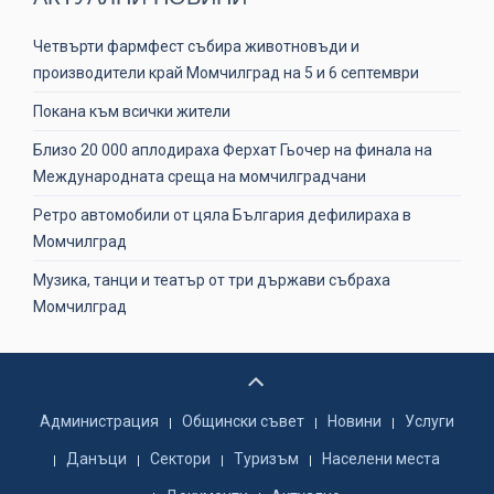
Четвърти фармфест събира животновъди и
производители край Момчилград на 5 и 6 септември
Покана към всички жители
Близо 20 000 аплодираха Ферхат Гьочер на финала на
Международната среща на момчилградчани
Ретро автомобили от цяла България дефилираха в
Момчилград
Музика, танци и театър от три държави събраха
Момчилград
Администрация
Общински съвет
Новини
Услуги
Данъци
Сектори
Туризъм
Населени места