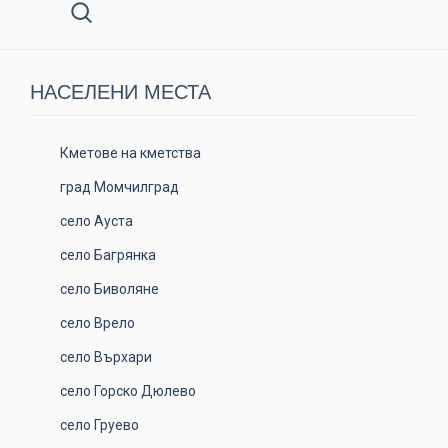
НАСЕЛЕНИ МЕСТА
Кметове на кметства
град Момчилград
село Ауста
село Багрянка
село Биволяне
село Врело
село Върхари
село Горско Дюлево
село Груево