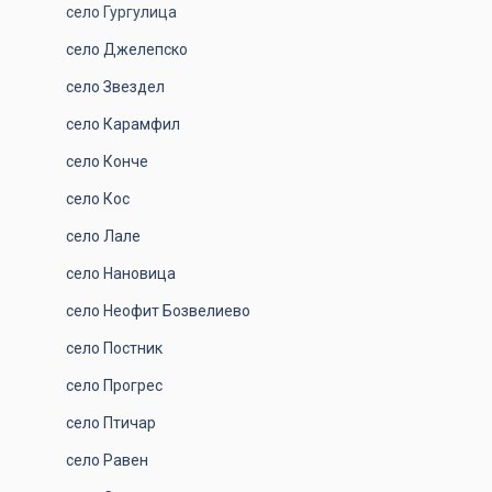
село Гургулица
село Джелепско
село Звездел
село Карамфил
село Конче
село Кос
село Лале
село Нановица
село Неофит Бозвелиево
село Постник
село Прогрес
село Птичар
село Равен