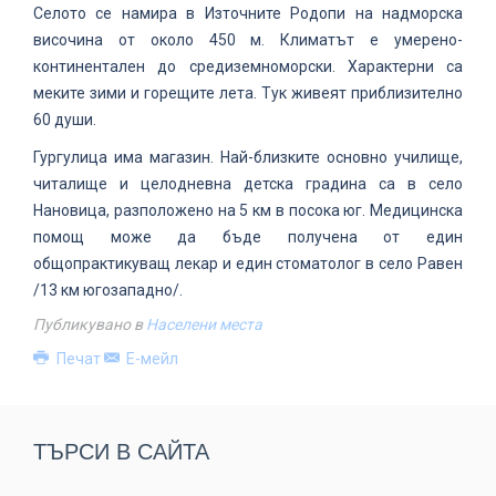
Селото се намира в Източните Родопи на надморска
височина от около 450 м. Климатът e умерено-
континентален до средиземноморски. Характерни са
меките зими и горещите лета. Тук живеят приблизително
60 души.
Гургулица има магазин. Най-близките основно училище,
читалище и целодневна детска градина са в село
Нановица, разположено на 5 км в посока юг. Медицинска
помощ може да бъде получена от един
общопрактикуващ лекар и един стоматолог в село Равен
/13 км югозападно/.
Публикувано в
Населени места
Печат
Е-мейл
ТЪРСИ В САЙТА